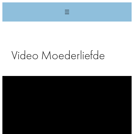
Ga
naar
de
inhoud
Video Moederliefde